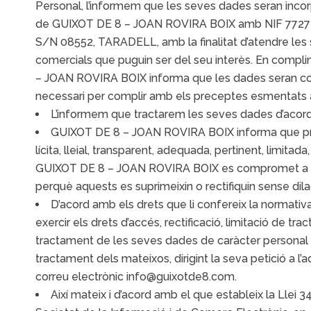
Personal, l’informem que les seves dades seran incor
de GUIXOT DE 8 – JOAN ROVIRA BOIX amb NIF 7727236
S/N 08552, TARADELL, amb la finalitat d’atendre les
comercials que puguin ser del seu interès. En compl
– JOAN ROVIRA BOIX informa que les dades seran con
necessari per complir amb els preceptes esmentats 
L’informem que tractarem les seves dades d’acord
GUIXOT DE 8 – JOAN ROVIRA BOIX informa que pro
lícita, lleial, transparent, adequada, pertinent, limitad
GUIXOT DE 8 – JOAN ROVIRA BOIX es compromet a a
perquè aquests es suprimeixin o rectifiquin sense dila
D’acord amb els drets que li confereix la normati
exercir els drets d’accés, rectificació, limitació de trac
tractament de les seves dades de caràcter personal 
tractament dels mateixos, dirigint la seva petició a l
correu electrònic info@guixotde8.com.
Així mateix i d’acord amb el que estableix la Llei 3