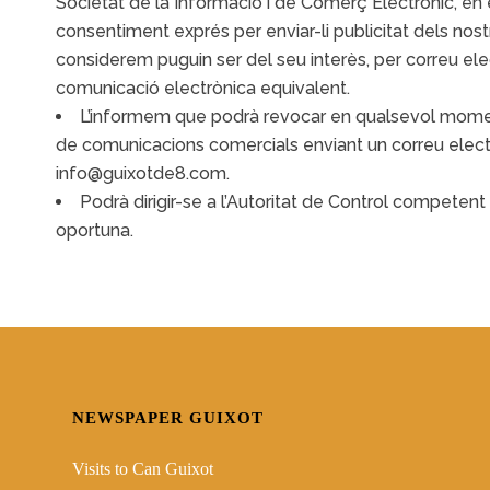
Societat de la Informació i de Comerç Electrònic, en el
consentiment exprés per enviar-li publicitat dels no
considerem puguin ser del seu interès, per correu ele
comunicació electrònica equivalent.
L’informem que podrà revocar en qualsevol momen
de comunicacions comercials enviant un correu electrò
info@guixotde8.com.
Podrà dirigir-se a l’Autoritat de Control competent
oportuna.
NEWSPAPER GUIXOT
Visits to Can Guixot