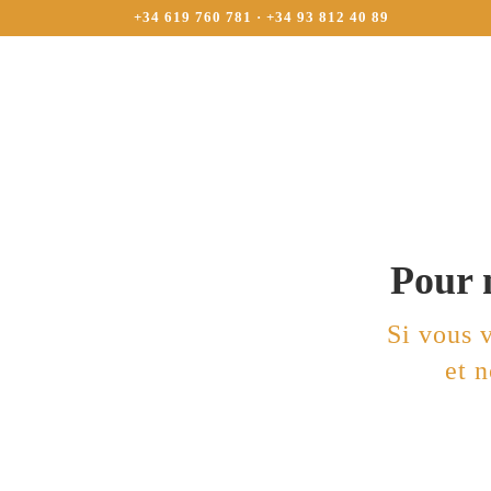
+34 619 760 781 · +34 93 812 40 89
Pour 
Si vous 
et 