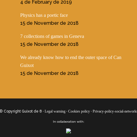
4 de February de 2019
Physics has a poetic face
15 de November de 2018
7 collections of games in Geneva
15 de November de 2018
We already know how to end the outer space of Can
Guixot
15 de November de 2018
© Copyright Guixot de 8 ·
Legal warning
·
Cookies policy
·
Privacy-policy-social-network
In collaboration with: