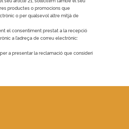
 seu article 21, sol·licitem també el seu
stres productes o promocions que
ctrònic o per qualsevol altre mitjà de
t el consentiment prestat a la recepció
nic a l’adreça de correu electrònic:
 per a presentar la reclamació que consideri