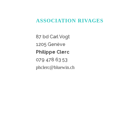
ASSOCIATION RIVAGES
87 bd Carl Vogt
1205 Genève
Philippe Clerc
079 478 63 53
phclerc@bluewin.ch