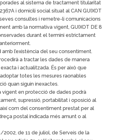
porades al sistema de tractament titularitat
7A i domicili social situat al CAN GUIXOT
 seves consultes i remetre-li comunicacions
iment amb la normativa vigent, GUIXOT DE 8
servades durant el termini estrictament
anteriorment.
 amb l’existència del seu consentiment.
cedirà a tractar les dades de manera
a, exacta i actualitzada. És per això que
doptar totes les mesures raonables
ció quan siguin inexactes.
va vigent en protecció de dades podrà
tament, supressió, portabilitat i oposició al
així com del consentiment prestat per al
’adreça postal indicada més amunt o al
4/2002, de 11 de juliol, de Serveis de la