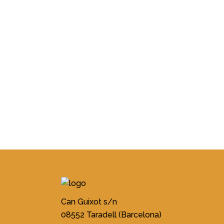
Can Guixot s/n
08552 Taradell (Barcelona)